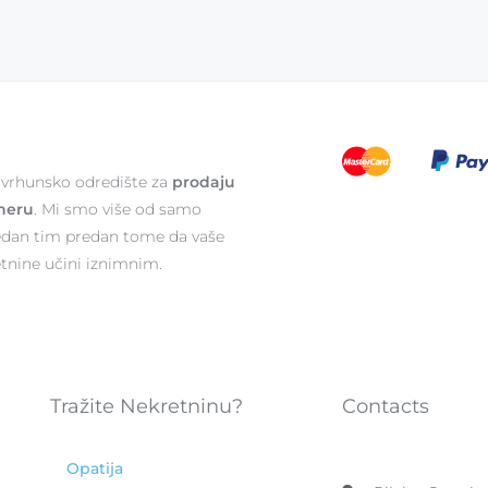
e vrhunsko odredište za
prodaju
neru
. Mi smo više od samo
edan tim predan tome da vaše
etnine učini iznimnim.
Tražite Nekretninu?
Contacts
Opatija