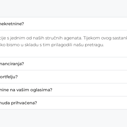
nekretnine?
acije s jednim od naših stručnih agenata. Tijekom ovog sasta
o bismo u skladu s tim prilagodili našu pretragu.
nanciranja?
ortfelju?
etnine na vašim oglasima?
onuda prihvaćena?