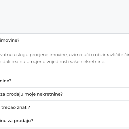
 imovine?
nu uslugu procjene imovine, uzimajući u obzir različite čimb
 dali realnu procjenu vrijednosti vaše nekretnine.
tnine?
e za prodaju moje nekretnine?
h trebao znati?
inu za prodaju?